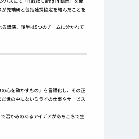
て「Hasso Camp in 鶴岡」を開
グスが先端研と包括連携協定を結んだこと
を
よる講演、後半は9つのチームに分かれて
分の心を動かすもの」を言語化し、その正
まだ世の中にないミライの仕事やサービス
クで温かみのあるアイデアがあちこちで生