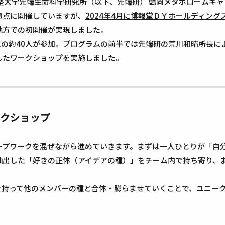
大学先端生命科学研究所（以下、先端研） 鶴岡メタボロームキャンパスに
拠点に開催していますが、
2024年4月に博報堂ＤＹホールディン
地方での初開催が実現しました。
生の約40人が参加。プログラムの前半では先端研の荒川和晴所長に
したワークショップを実施しました。
クショップ
ープワークを混ぜながら進めていきます。まずは一人ひとりが「自
抽出した「好きの正体（アイデアの種）」をチーム内で持ち寄り、
を持って他のメンバーの種と合体・膨らませていくことで、ユニー